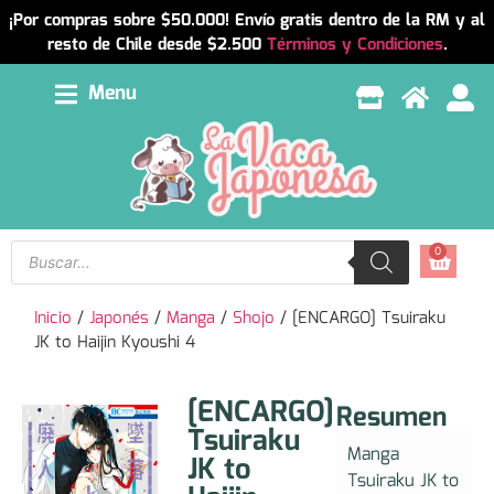
¡Por compras sobre $50.000! Envío gratis dentro de la RM y al
resto de Chile desde $2.500
Términos y Condiciones
.
Menu
0
Inicio
/
Japonés
/
Manga
/
Shojo
/ [ENCARGO] Tsuiraku
JK to Haijin Kyoushi 4
[ENCARGO]
Resumen
Tsuiraku
Manga
JK to
Tsuiraku JK to