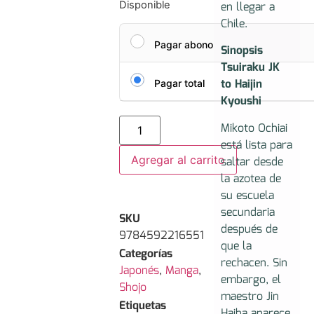
en llegar a
Disponible
Chile.
Pagar abono
Sinopsis
Tsuiraku JK
to Haijin
Pagar total
Kyoushi
Mikoto Ochiai
está lista para
Agregar al carrito
saltar desde
la azotea de
su escuela
secundaria
SKU
después de
9784592216551
que la
Categorías
rechacen. Sin
Japonés
,
Manga
,
embargo, el
Shojo
maestro Jin
Etiquetas
Haiba aparece