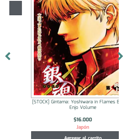
[STOCK] Gintama: Yoshiwara in Flames Booklet
[ST
Enjo Volume
$
16.000
Japón
Agregar al carrito