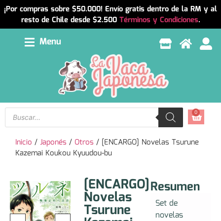
¡Por compras sobre $50.000! Envío gratis dentro de la RM y al
resto de Chile desde $2.500
Términos y Condiciones
.
Menu
0
Inicio
/
Japonés
/
Otros
/ [ENCARGO] Novelas Tsurune
Kazemai Koukou Kyuudou-bu
[ENCARGO]
Resumen
Novelas
Set de
Tsurune
novelas