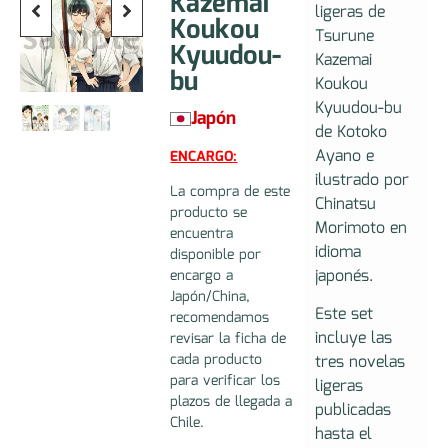
Kazemai
ligeras de
Koukou
Tsurune
Kyuudou-
Kazemai
bu
Koukou
Kyuudou-bu
Japón
de Kotoko
Ayano e
ENCARGO:
ilustrado por
La compra de este
Chinatsu
producto se
Morimoto en
encuentra
idioma
disponible por
japonés.
encargo a
Japón/China,
Este set
recomendamos
incluye las
revisar la ficha de
cada producto
tres novelas
para verificar los
ligeras
plazos de llegada a
publicadas
Chile.
hasta el