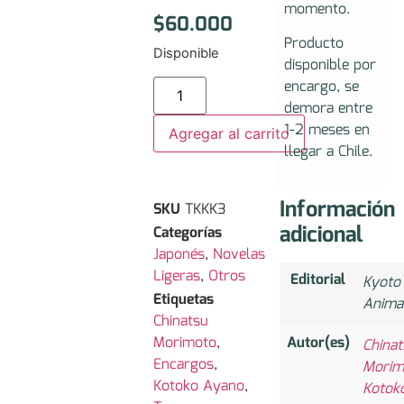
momento.
$
60.000
Producto
Disponible
disponible por
encargo, se
demora entre
1-2 meses en
Agregar al carrito
llegar a Chile.
Información
SKU
TKKK3
adicional
Categorías
Japonés
,
Novelas
Ligeras
,
Otros
Editorial
Kyoto
Etiquetas
Anima
Chinatsu
Morimoto
,
Autor(es)
Chinat
Encargos
,
Morim
Kotoko Ayano
,
Kotok