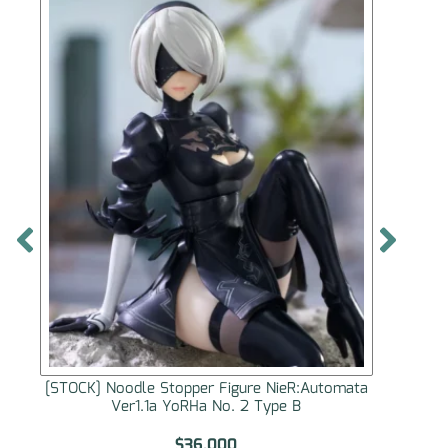
[STOCK] Noodle Stopper Figure NieR:Automata
[S
Ver1.1a YoRHa No. 2 Type B
$
36.000