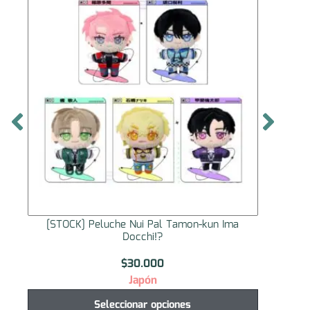
[STOCK] Peluche Nui Pal Tamon-kun Ima
[STO
Docchi!?
$
30.000
Japón
Seleccionar opciones