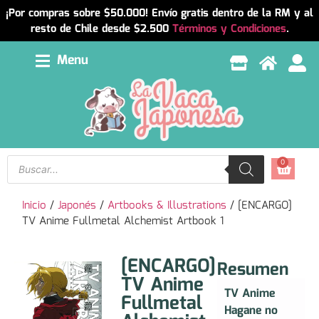
¡Por compras sobre $50.000! Envío gratis dentro de la RM y al
resto de Chile desde $2.500
Términos y Condiciones
.
Menu
0
Inicio
/
Japonés
/
Artbooks & Illustrations
/ [ENCARGO]
TV Anime Fullmetal Alchemist Artbook 1
[ENCARGO]
Resumen
TV Anime
TV Anime
Fullmetal
Hagane no