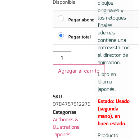
dibujos
Disponible
originales y
los retoques
Pagar abono
finales,
además
Pagar total
contiene una
entrevista con
el director de
animación.
Agregar al carrito
Libro en
idioma
japonés.
SKU
Estado: Usado
9784757512276
(segunda
Categorías
mano), en
Artbooks &
buen estado.
Illustrations
,
Japonés
Producto