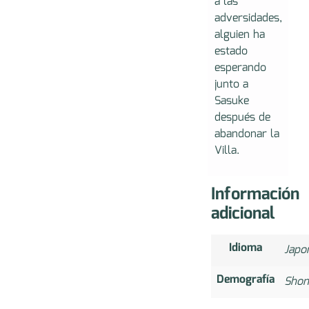
a las
adversidades,
alguien ha
estado
esperando
junto a
Sasuke
después de
abandonar la
Villa.
Información
adicional
Idioma
Japo
Demografía
Shon