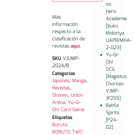
no
Hero
Más
Academia
información
[Izuku
respecto a la
Midoriya
clasificación de
UAPR/MHA-
revistas
aquí
.
2-023]
Yu-Gi-
SKU
VJUMP-
Oh!
2024/8
OCG
Categorías
[Magistus
Japonés
,
Manga
,
Chorozo
Revistas
,
VJMP-
Shonen
,
Union
JP255]
Arena
,
Yu-Gi-
Battle
Oh! Card Game
Spirits
Etiquetas
[P24-
Boruto
,
02]
BORUTO TWO