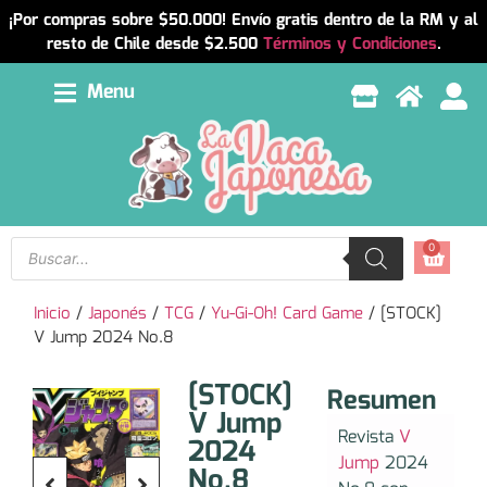
¡Por compras sobre $50.000! Envío gratis dentro de la RM y al
resto de Chile desde $2.500
Términos y Condiciones
.
Menu
0
Inicio
/
Japonés
/
TCG
/
Yu-Gi-Oh! Card Game
/ [STOCK]
V Jump 2024 No.8
[STOCK]
Resumen
V Jump
Revista
V
2024
Jump
2024
No.8