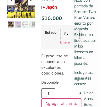
No.8 con
portada de
Japón
Boruto: Two
$
16.000
Blue Vortex
escrito por
Masashi
Estado
Kishimoto e
ilustrada por
Limpiar
Mikio
Ikemoto en
El producto se
idioma
encuentra en
japonés.
excelentes
Incluye las
condiciones.
siguientes
Disponible
cartas:
Union
Arena
Agregar al carrito
Boku