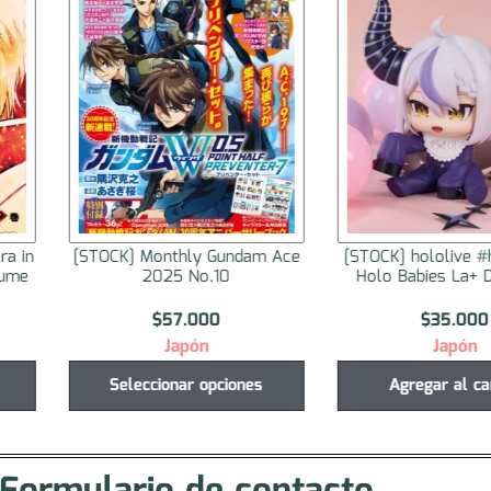
ra in
[STOCK] Monthly Gundam Ace
[STOCK] hololive #h
lume
2025 No.10
Holo Babies La+ 
$
57.000
$
35.000
Japón
Japón
Seleccionar opciones
Agregar al ca