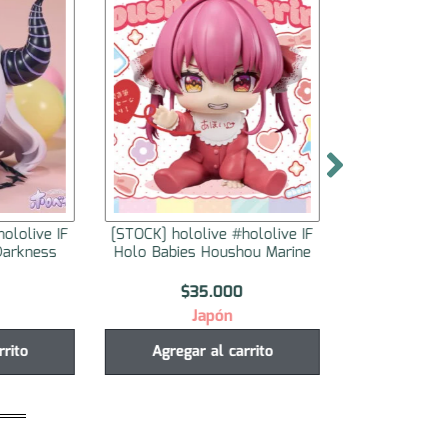
ololive IF
[STOCK] hololive #hololive IF
[STOCK] holol
Darkness
Holo Babies Houshou Marine
Holo Babies
$
35.000
$
3
Japón
J
rrito
Agregar al carrito
Agregar