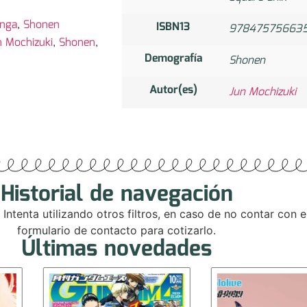
nga
,
Shonen
ISBN13
97847575663
n Mochizuki
,
Shonen
,
Demografía
Shonen
Autor(es)
Jun Mochizuki
Historial de navegación
. Intenta utilizando otros filtros, en caso de no contar con
formulario de contacto para cotizarlo.
Últimas novedades