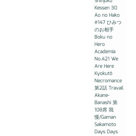
Shinjuku
Kessen 30
Ao no Hako
#147 ひみつ
のお相手
Boku no
Hero
Academia
No.421 We
Are Here
Kyokutō
Necromance
第2話 Travail
Akane-
Banashi 第
108席 我
慢/Gaman
Sakamoto
Days Days