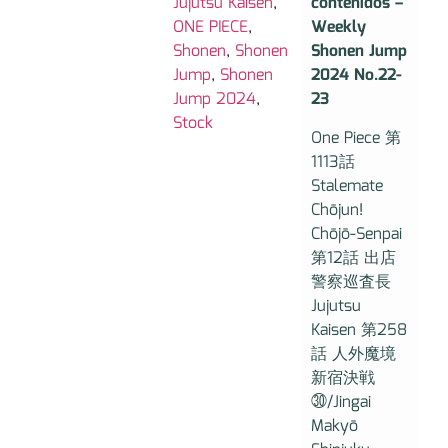
Jujutsu Kaisen
,
contenidos –
ONE PIECE
,
Weekly
Shonen
,
Shonen
Shonen Jump
Jump
,
Shonen
2024 No.22-
Jump 2024
,
23
Stock
One Piece 第
1113話
Stalemate
Chōjun!
Chōjō-Senpai
第12話 出店
警察巡査長
Jujutsu
Kaisen 第258
話 人外魔境
新宿決戦
㉚/Jingai
Makyō