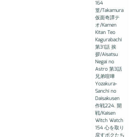
164
篁/Takamura
仮面奇譚テ
オ/Kamen
Kitan Teo
Kagurabachi
第31話 挨
拶/Aisatsu
Negai no
Astro 第3話
兄弟喧嘩
Yozakura-
Sanchi no
Daisakusen
作戦224. 開
戦/Kaisen
Witch Watch
154 心を取り
戻すボクたち