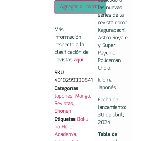
dedicado a
Agregar al carrito
las nuevas
series de la
revista como
Más
Kagurabachi,
información
Astro Royale
respecto a la
y Super
clasificación de
Psychic
revistas
aquí
.
Policeman
Chojo.
SKU
Idioma:
4910299330541
Japonés
Categorías
Japonés
,
Manga
,
Fecha de
Revistas
,
lanzamiento:
Shonen
30 de abril,
Etiquetas
Boku
2024
no Hero
Academia
,
Tabla de