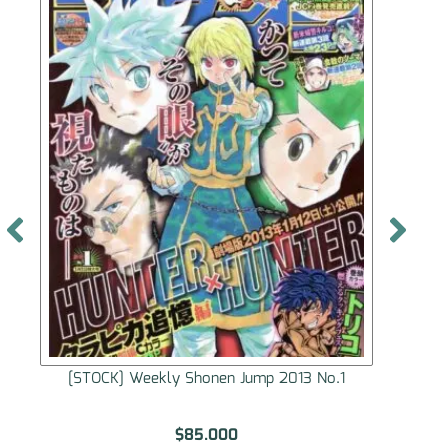
[STOCK] Weekly Shonen Jump 2013 No.1
[S
$
85.000