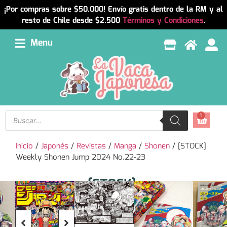
¡Por compras sobre $50.000! Envío gratis dentro de la RM y al
resto de Chile desde $2.500
Términos y Condiciones
.
Menu
1
Inicio
/
Japonés
/
Revistas
/
Manga
/
Shonen
/ [STOCK]
Weekly Shonen Jump 2024 No.22-23
[STOCK]
Resumen
Weekly
Revista
Shonen
japonesa
Jump