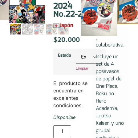
Weekly
2024
Shonen Jump
No.22-23
2024 No.22-
23 con
Japón
portada
$
20.000
portada
colaborativa.
Estado
Incluye un
set de 4
Limpiar
posavasos
de papel de
El producto se
One Piece,
encuentra en
Boku no
excelentes
Hero
condiciones.
Academia,
Jujutsu
Disponible
Kaisen y uno
grupal