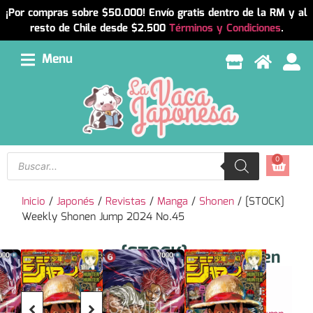
¡Por compras sobre $50.000! Envío gratis dentro de la RM y al
resto de Chile desde $2.500
Términos y Condiciones
.
Menu
0
Inicio
/
Japonés
/
Revistas
/
Manga
/
Shonen
/ [STOCK]
Weekly Shonen Jump 2024 No.45
[STOCK]
Resumen
Weekly
Revista
Shonen
Weekly
Jump