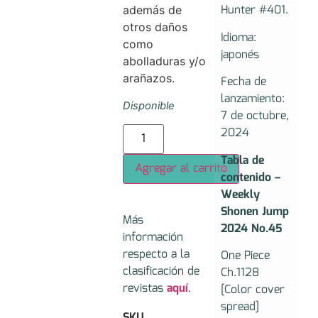
Hunter #401.
además de
otros daños
Idioma:
como
japonés
abolladuras y/o
arañazos.
Fecha de
lanzamiento:
Disponible
7 de octubre,
2024
Tabla de
Agregar al carrito
contenido –
Weekly
Shonen Jump
Más
2024 No.45
información
respecto a la
One Piece
clasificación de
Ch.1128
revistas
aquí
.
[Color cover
spread]
SKU