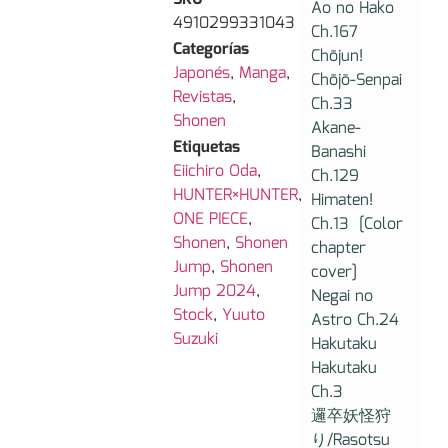
Ao no Hako
4910299331043
Ch.167
Categorías
Chōjun!
Japonés
,
Manga
,
Chōjō-Senpai
Revistas
,
Ch.33
Shonen
Akane-
Etiquetas
Banashi
Eiichiro Oda
,
Ch.129
HUNTER×HUNTER
,
Himaten!
ONE PIECE
,
Ch.13 [Color
Shonen
,
Shonen
chapter
Jump
,
Shonen
cover]
Jump 2024
,
Negai no
Stock
,
Yuuto
Astro Ch.24
Suzuki
Hakutaku
Hakutaku
Ch.3
邏卒妖怪狩
り/Rasotsu