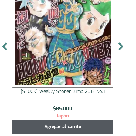
[STOCK] Weekly Shonen Jump 2013 No.1
[S
$
85.000
Japón
Agregar al carrito