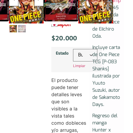
Shonen Jump
2024
2024 No.45
No.45
con portada
de One Piece
Japón
de Eiichiro
$
20.000
Oda.
Incluye carta
Estado
de One Piece
TCG [P-083
Limpiar
Shanks]
ilustrada por
El producto
Yuuto
puede tener
Suzuki, autor
detalles leves
de Sakamoto
que son
Days.
visibles a la
Regreso del
vista tales
manga
como dobleces
Hunter x
y/o arrugas,