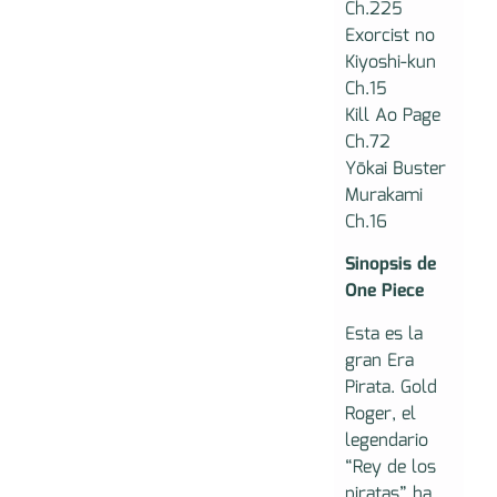
Ch.225
Exorcist no
Kiyoshi-kun
Ch.15
Kill Ao Page
Ch.72
Yōkai Buster
Murakami
Ch.16
Sinopsis de
One Piece
Esta es la
gran Era
Pirata. Gold
Roger, el
legendario
“Rey de los
piratas” ha