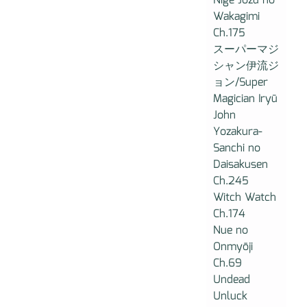
Nige Jōzu no
Wakagimi
Ch.175
スーパーマジ
シャン伊流ジ
ョン/Super
Magician Iryū
John
Yozakura-
Sanchi no
Daisakusen
Ch.245
Witch Watch
Ch.174
Nue no
Onmyōji
Ch.69
Undead
Unluck