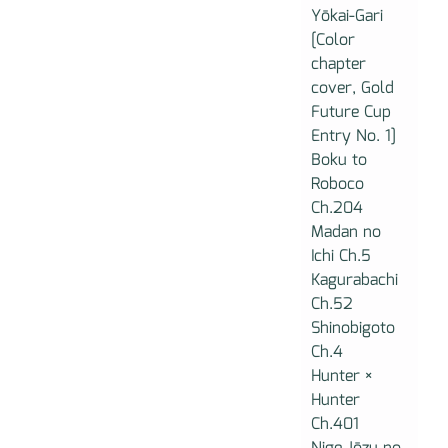
Yōkai-Gari
[Color
chapter
cover, Gold
Future Cup
Entry No. 1]
Boku to
Roboco
Ch.204
Madan no
Ichi Ch.5
Kagurabachi
Ch.52
Shinobigoto
Ch.4
Hunter ×
Hunter
Ch.401