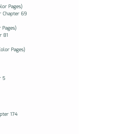
lor Pages)
r Chapter 69
r Pages)
r 81
Color Pages)
r 5
pter 174