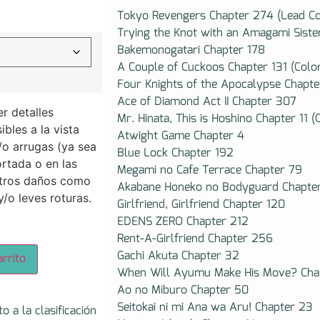
Tokyo Revengers Chapter 274 (Lead Co
Trying the Knot with an Amagami Siste
Bakemonogatari Chapter 178
A Couple of Cuckoos Chapter 131 (Colo
Four Knights of the Apocalypse Chapte
Ace of Diamond Act II Chapter 307
r detalles
Mr. Hinata, This is Hoshino Chapter 11 (
bles a la vista
Atwight Game Chapter 4
/o arrugas (ya sea
Blue Lock Chapter 192
rtada o en las
Megami no Cafe Terrace Chapter 79
otros daños como
Akabane Honeko no Bodyguard Chapte
y/o leves roturas.
Girlfriend, Girlfriend Chapter 120
EDENS ZERO Chapter 212
Rent-A-Girlfriend Chapter 256
Gachi Akuta Chapter 32
rrito
When Will Ayumu Make His Move? Cha
Ao no Miburo Chapter 50
Seitokai ni mi Ana wa Aru! Chapter 23
 a la clasificación