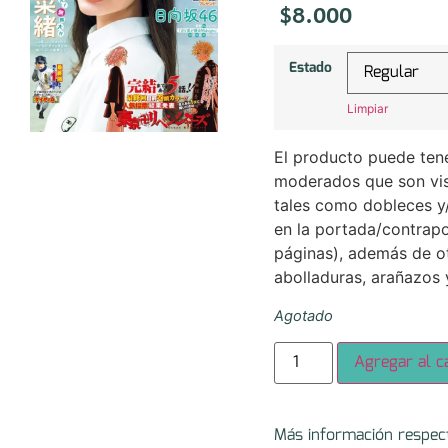
$
8.000
Estado
Limpiar
El producto puede tene
moderados que son visi
tales como dobleces y
en la portada/contrapo
páginas), además de 
abolladuras, arañazos 
Agotado
Agregar al ca
Más información respecto