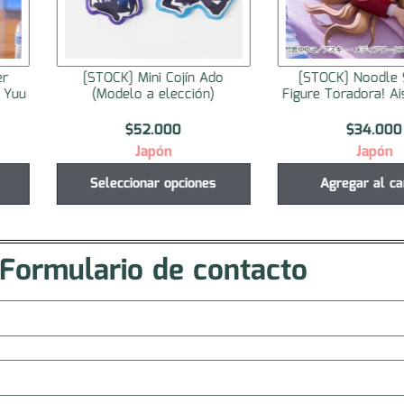
er
[STOCK] Mini Cojín Ado
[STOCK] Noodle 
a Yuu
(Modelo a elección)
Figure Toradora! Ai
$
52.000
$
34.000
Japón
Japón
Seleccionar opciones
Agregar al ca
Formulario de contacto