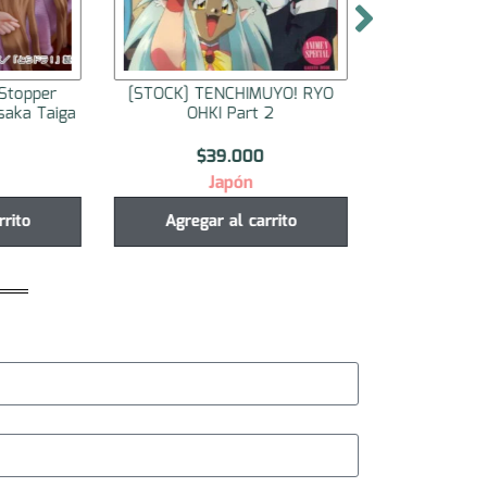
Stopper
[STOCK] TENCHIMUYO! RYO
[STOCK] TE
saka Taiga
OHKI Part 2
OHKI
$
39.000
$
3
Japón
J
rrito
Agregar al carrito
Agregar