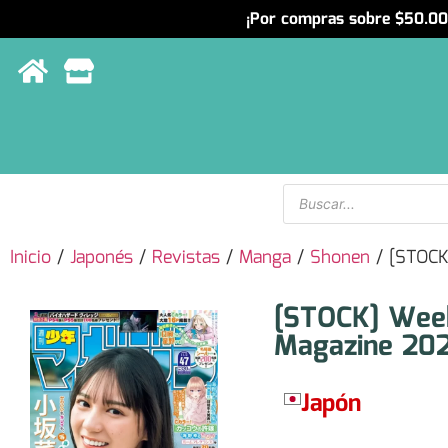
¡Por compras sobre $50.000
Menu
Inicio
/
Japonés
/
Revistas
/
Manga
/
Shonen
/ [STOCK
[STOCK] Wee
Magazine 20
Japón