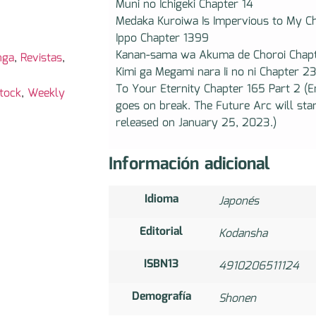
Muni no Ichigeki Chapter 14
Medaka Kuroiwa Is Impervious to My C
Ippo Chapter 1399
Kanan-sama wa Akuma de Choroi Chap
nga
,
Revistas
,
Kimi ga Megami nara Ii no ni Chapter 2
To Your Eternity Chapter 165 Part 2 (
tock
,
Weekly
goes on break. The Future Arc will star
released on January 25, 2023.)
Información adicional
Idioma
Japonés
Editorial
Kodansha
ISBN13
4910206511124
Demografía
Shonen