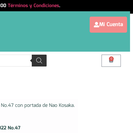
.500
Términos y Condiciones
.
Mi Cuenta
0
No.47 con portada de Nao Kosaka.
022 No.47