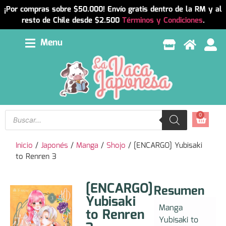
¡Por compras sobre $50.000! Envío gratis dentro de la RM y al
resto de Chile desde $2.500
Términos y Condiciones
.
Menu
0
Inicio
/
Japonés
/
Manga
/
Shojo
/ [ENCARGO] Yubisaki
to Renren 3
[ENCARGO]
Resumen
Yubisaki
Manga
to Renren
Yubisaki to