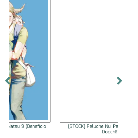
[STOCK] Peluche Nui Pal Tamon-kun Ima
[STO
Docchi!?