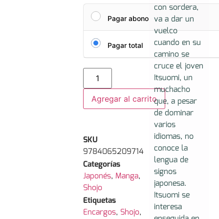
con sordera,
va a dar un
Pagar abono
vuelco
cuando en su
Pagar total
camino se
cruce el joven
Itsuomi, un
muchacho
Agregar al carrito
que, a pesar
de dominar
varios
idiomas, no
SKU
conoce la
9784065209714
lengua de
Categorías
signos
Japonés
,
Manga
,
japonesa.
Shojo
Itsuomi se
Etiquetas
interesa
Encargos
,
Shojo
,
enseguida en