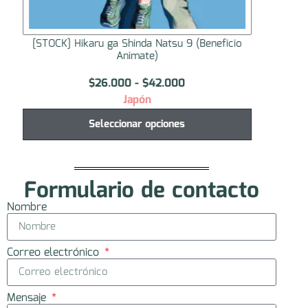
[STOCK] Peluche Nui Pal Tamon-kun Ima
[STO
Docchi!?
$
30.000
Japón
Seleccionar opciones
Formulario de contacto
Nombre
Correo electrónico
Mensaje