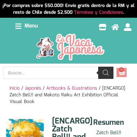
¡Por compras sobre $50.000! Envío gratis dentro de la RM y al
resto de Chile desde $2.500
Términos y Condiciones
.
Menu
0
Inicio
/
Japonés
/
Artbooks & Illustrations
/ [ENCARGO]
Zatch Bell!! and Makoto Raiku Art Exhibition Official
Visual Book
[ENCARGO]
Resumen
Zatch
Zatch Bell!!