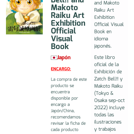
Bell!! and
and Makoto
Makoto
Raiku Art
Raiku Art
Exhibition
Exhibition
Official Visual
Official
Book en
Visual
idioma
Book
japonés.
Japón
Este libro
oficial de la
ENCARGO:
Exhibición de
Zatch Bell!! y
La compra de este
Makoto Raiku
producto se
encuentra
(Tokyo &
disponible por
Osaka sep-oct
encargo a
2022) incluye
Japón/China,
todas las
recomendamos
ilustraciones
revisar la ficha de
y trabajos
cada producto