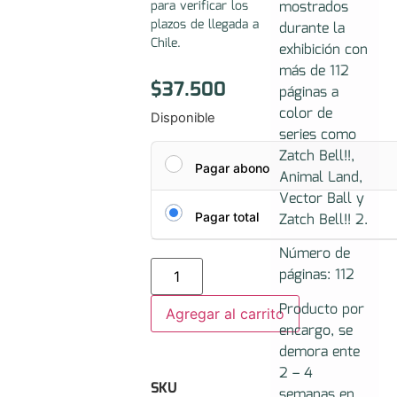
mostrados
para verificar los
plazos de llegada a
durante la
Chile.
exhibición con
más de 112
$
37.500
páginas a
color de
Disponible
series como
Zatch Bell!!,
Pagar abono
Animal Land,
Vector Ball y
Zatch Bell!! 2.
Pagar total
Número de
páginas: 112
Producto por
Agregar al carrito
encargo, se
demora ente
2 – 4
SKU
semanas en