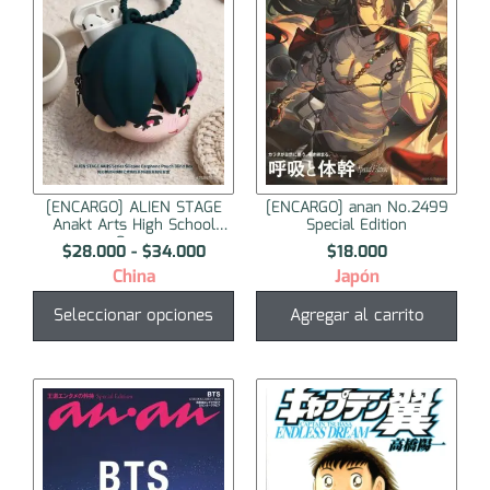
[ENCARGO] ALIEN STAGE
[ENCARGO] anan No.2499
Anakt Arts High School
Special Edition
Ser...
$
28.000
-
$
34.000
$
18.000
China
Japón
Seleccionar opciones
Agregar al carrito