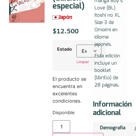
manga Boy’s
especial)
Love (BL)
Itoshi no XL
Japón
Size 3 de
$
12.500
Omoimi en
idioma
japonés.
Estado
Esta edición
incluye un
Limpiar
booklet
(librillo) de
El producto se
28 páginas.
encuentra en
excelentes
condiciones.
Información
adicional
Disponible
Demografía