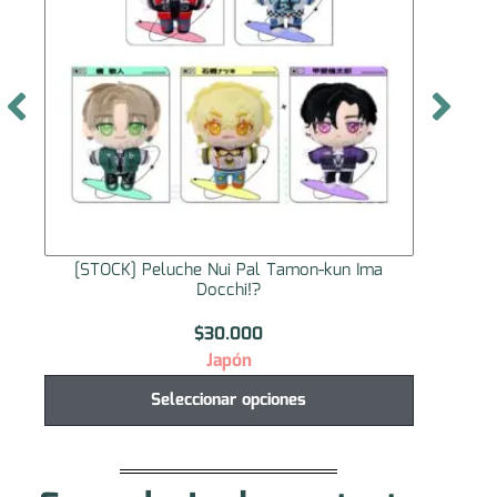
[STOCK] Peluche Nui Pal Tamon-kun Ima
[STO
Docchi!?
$
30.000
Japón
Seleccionar opciones