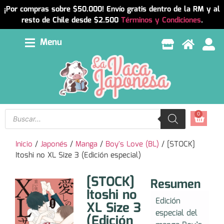
¡Por compras sobre $50.000! Envío gratis dentro de la RM y al
resto de Chile desde $2.500
Términos y Condiciones
.
Menu
0
Inicio
/
Japonés
/
Manga
/
Boy's Love (BL)
/ [STOCK]
Itoshi no XL Size 3 (Edición especial)
[STOCK]
Resumen
Itoshi no
Edición
XL Size 3
especial del
(Edición