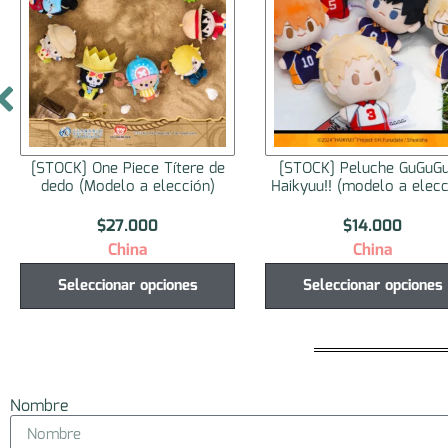
[STOCK] Peluche GuGuGuGu
[STOCK] Gintama Bookl
Haikyuu!! (modelo a elección)
Volume 0 (Style Memo P
$
14.000
$
19.000
China
Japón
Seleccionar opciones
Agregar al carrito
Nombre