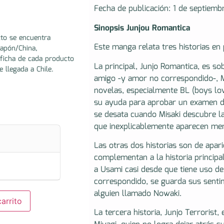
Fecha de publicación: 1 de septiemb
Sinopsis Junjou Romantica
to se encuentra
Este manga relata tres historias en 
Japón/China,
ficha de cada producto
La principal, Junjo Romantica, es 
e llegada a Chile.
amigo -y amor no correspondido-, M
novelas, especialmente BL (boys lov
su ayuda para aprobar un examen de 
se desata cuando Misaki descubre la
que inexplicablemente aparecen me
Las otras dos historias son de apar
complementan a la historia principal
a Usami casi desde que tiene uso de
correspondido, se guarda sus senti
alguien llamado Nowaki.
arrito
La tercera historia, Junjo Terrorist, 