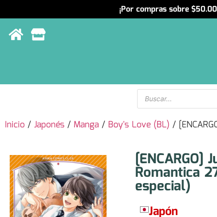
¡Por compras sobre $50.000
Menu
Inicio
/
Japonés
/
Manga
/
Boy's Love (BL)
/ [ENCARGO]
[ENCARGO] J
Romantica 27
especial)
Japón