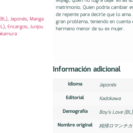
Miyagi, quien no logra dejar atrás s
matrimonio. Quien podría cambiar es
de repente para decirle que lo ama.
(BL)
,
Japonés
,
Manga
gran problema, teniendo en cuenta q
BL)
,
Encargos
,
Junjou
hermano menor de su ex mujer.
akamura
Información adicional
Idioma
Japonés
Editorial
Kadokawa
Demografía
Boy's Love (BL)
Nombre original
純情ロマンチカ