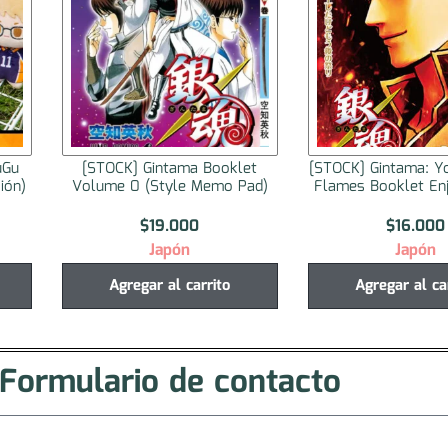
et
[STOCK] Gintama: Yoshiwara in
[STOCK] Monthly G
ad)
Flames Booklet Enjo Volume
2025 No.1
$
16.000
$
57.000
Japón
Japón
Agregar al carrito
Seleccionar op
Formulario de contacto